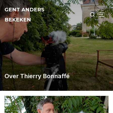
Ga
GENT ANDERS
Zoek
naar
TOGG
naar:
de
BEKEKEN
inhoud
Over Thierry Bonnaffé